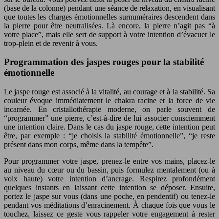
(base de la colonne) pendant une séance de relaxation, en visualisant
que toutes les charges émotionnelles surnuméraires descendent dans
la pierre pour être neutralisées. Là encore, la pierre n’agit pas “à
votre place”, mais elle sert de support à votre intention d’évacuer le
trop-plein et de revenir à vous.
Programmation des jaspes rouges pour la stabilité
émotionnelle
Le jaspe rouge est associé à la vitalité, au courage et à la stabilité. Sa
couleur évoque immédiatement le chakra racine et la force de vie
incarnée. En cristallothérapie moderne, on parle souvent de
“programmer” une pierre, c’est-à-dire de lui associer consciemment
une intention claire. Dans le cas du jaspe rouge, cette intention peut
être, par exemple : “je choisis la stabilité émotionnelle”, “je reste
présent dans mon corps, même dans la tempête”.
Pour programmer votre jaspe, prenez-le entre vos mains, placez-le
au niveau du cœur ou du bassin, puis formulez mentalement (ou à
voix haute) votre intention d’ancrage. Respirez profondément
quelques instants en laissant cette intention se déposer. Ensuite,
portez le jaspe sur vous (dans une poche, en pendentif) ou tenez-le
pendant vos méditations d’enracinement. À chaque fois que vous le
touchez, laissez ce geste vous rappeler votre engagement à rester