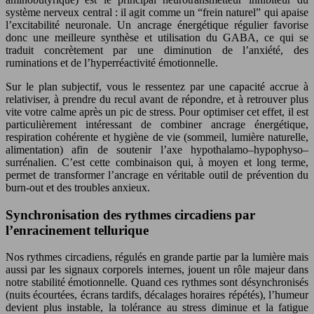
système nerveux central : il agit comme un “frein naturel” qui apaise
l’excitabilité neuronale. Un ancrage énergétique régulier favorise
donc une meilleure synthèse et utilisation du GABA, ce qui se
traduit concrètement par une diminution de l’anxiété, des
ruminations et de l’hyperréactivité émotionnelle.
Sur le plan subjectif, vous le ressentez par une capacité accrue à
relativiser, à prendre du recul avant de répondre, et à retrouver plus
vite votre calme après un pic de stress. Pour optimiser cet effet, il est
particulièrement intéressant de combiner ancrage énergétique,
respiration cohérente et hygiène de vie (sommeil, lumière naturelle,
alimentation) afin de soutenir l’axe hypothalamo–hypophyso–
surrénalien. C’est cette combinaison qui, à moyen et long terme,
permet de transformer l’ancrage en véritable outil de prévention du
burn-out et des troubles anxieux.
Synchronisation des rythmes circadiens par
l’enracinement tellurique
Nos rythmes circadiens, régulés en grande partie par la lumière mais
aussi par les signaux corporels internes, jouent un rôle majeur dans
notre stabilité émotionnelle. Quand ces rythmes sont désynchronisés
(nuits écourtées, écrans tardifs, décalages horaires répétés), l’humeur
devient plus instable, la tolérance au stress diminue et la fatigue