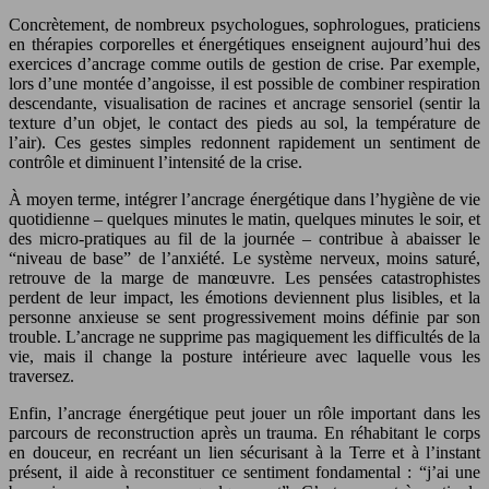
Concrètement, de nombreux psychologues, sophrologues, praticiens
en thérapies corporelles et énergétiques enseignent aujourd’hui des
exercices d’ancrage comme outils de gestion de crise. Par exemple,
lors d’une montée d’angoisse, il est possible de combiner respiration
descendante, visualisation de racines et ancrage sensoriel (sentir la
texture d’un objet, le contact des pieds au sol, la température de
l’air). Ces gestes simples redonnent rapidement un sentiment de
contrôle et diminuent l’intensité de la crise.
À moyen terme, intégrer l’ancrage énergétique dans l’hygiène de vie
quotidienne – quelques minutes le matin, quelques minutes le soir, et
des micro-pratiques au fil de la journée – contribue à abaisser le
“niveau de base” de l’anxiété. Le système nerveux, moins saturé,
retrouve de la marge de manœuvre. Les pensées catastrophistes
perdent de leur impact, les émotions deviennent plus lisibles, et la
personne anxieuse se sent progressivement moins définie par son
trouble. L’ancrage ne supprime pas magiquement les difficultés de la
vie, mais il change la posture intérieure avec laquelle vous les
traversez.
Enfin, l’ancrage énergétique peut jouer un rôle important dans les
parcours de reconstruction après un trauma. En réhabitant le corps
en douceur, en recréant un lien sécurisant à la Terre et à l’instant
présent, il aide à reconstituer ce sentiment fondamental : “j’ai une