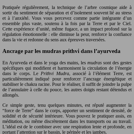
Pratiquée régulièrement, la technique de l’arbre cosmique aide à
sortir du sentiment de séparation et d’isolement souvent lié au stress
et à l’anxiété. Vous vous percevez comme partie intégrante d’un
ensemble plus vaste, soutenu à la fois par la Terre et par le Ciel.
Cette expérience d’unité, même fugace, a un impact profond sur la
régulation émotionnelle : elle diminue la peur, renforce la confiance
dans la vie et redonne du sens aux épreuves traversées.
Ancrage par les mudras prithvi dans l’ayurveda
En Ayurveda et dans le yoga des mains, les
mudras
sont des gestes
spécifiques qui modifient et harmonisent la circulation de l’énergie
dans le corps. Le
Prithvi Mudra
, associé à l’élément Terre, est
particulièrement indiqué pour renforcer l’ancrage énergétique et
stabiliser le chakra racine. Pour le réaliser, il suffit de joindre la pulpe
de l’annulaire à celle du pouce, les autres doigts restant détendus et
allongés.
Ce simple geste, tenu quelques minutes, est réputé augmenter la
“force de Terre” dans le corps, apporter un sentiment de densité, de
solidité et de sécurité intérieure. Vous pouvez le pratiquer assis, en
méditation, ou même discrètement dans les transports ou au travail.
L’idéal est de le combiner avec une respiration lente et profonde, en
portant l’attention sur le bassin, le périnée et les jambes.