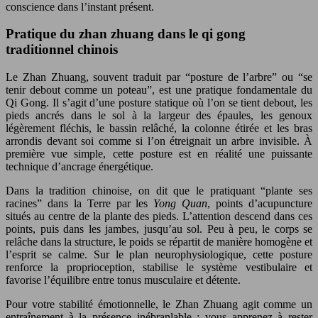
conscience dans l’instant présent.
Pratique du zhan zhuang dans le qi gong
traditionnel chinois
Le Zhan Zhuang, souvent traduit par “posture de l’arbre” ou “se
tenir debout comme un poteau”, est une pratique fondamentale du
Qi Gong. Il s’agit d’une posture statique où l’on se tient debout, les
pieds ancrés dans le sol à la largeur des épaules, les genoux
légèrement fléchis, le bassin relâché, la colonne étirée et les bras
arrondis devant soi comme si l’on étreignait un arbre invisible. À
première vue simple, cette posture est en réalité une puissante
technique d’ancrage énergétique.
Dans la tradition chinoise, on dit que le pratiquant “plante ses
racines” dans la Terre par les
Yong Quan
, points d’acupuncture
situés au centre de la plante des pieds. L’attention descend dans ces
points, puis dans les jambes, jusqu’au sol. Peu à peu, le corps se
relâche dans la structure, le poids se répartit de manière homogène et
l’esprit se calme. Sur le plan neurophysiologique, cette posture
renforce la proprioception, stabilise le système vestibulaire et
favorise l’équilibre entre tonus musculaire et détente.
Pour votre stabilité émotionnelle, le Zhan Zhuang agit comme un
entraînement à la présence inébranlable : vous apprenez à rester