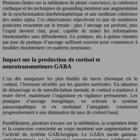
Plusieurs études sur la méditation de pleine conscience, la cohérence
cardiaque et les techniques de grounding montrent une augmentation
de la synchronisation interhémisphérique et une meilleure cohérence
des ondes alpha. Ces observations objectivent ce que de nombreux
praticiens ressentent sur le terrain : plus l’ancrage est profond, plus
l’esprit devient clair, posé, capable de traiter les informations
émotionnelles sans débordement. En pratique, dix à quinze minutes
par jour de pratique d’ancrage suffisent souvent pour commencer à
modifier durablement ces patterns neuronaux.
Impact sur la production de cortisol et
neurotransmetteurs GABA
L’un des marqueurs les plus étudiés du stress chronique est le
cortisol, l’hormone sécrétée par les glandes surrénales. En situation
de désancrage et de sursollicitation mentale, le cortisol a tendance à
rester élevé, maintenant l’organisme en vigilance permanente. Les
pratiques d’ancrage énergétique, en activant le système
parasympathique et en modulant l’amygdale, conduisent
progressivement à une diminution du taux de cortisol basal.
Parallèlement, plusieurs travaux sur la méditation, la respiration lente
et la connexion consciente au corps montrent une augmentation de
l’activité du système GABAergique. Le GABA (acide gamma-
aminobutyrique) est le principal neurotransmetteur inhibiteur du