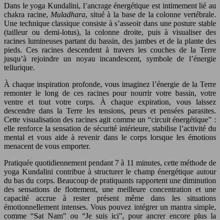
Dans le yoga Kundalini, l’ancrage énergétique est intimement lié au
chakra racine,
Muladhara
, situé à la base de la colonne vertébrale.
Une technique classique consiste à s’asseoir dans une posture stable
(tailleur ou demi-lotus), la colonne droite, puis à visualiser des
racines lumineuses partant du bassin, des jambes et de la plante des
pieds. Ces racines descendent à travers les couches de la Terre
jusqu’à rejoindre un noyau incandescent, symbole de l’énergie
tellurique.
À chaque inspiration profonde, vous imaginez l’énergie de la Terre
remonter le long de ces racines pour nourrir votre bassin, votre
ventre et tout votre corps. À chaque expiration, vous laissez
descendre dans la Terre les tensions, peurs et pensées parasites.
Cette visualisation des racines agit comme un “circuit énergétique” :
elle renforce la sensation de sécurité intérieure, stabilise l’activité du
mental et vous aide à revenir dans le corps lorsque les émotions
menacent de vous emporter.
Pratiquée quotidiennement pendant 7 à 11 minutes, cette méthode de
yoga Kundalini contribue à structurer le champ énergétique autour
du bas du corps. Beaucoup de pratiquants rapportent une diminution
des sensations de flottement, une meilleure concentration et une
capacité accrue à rester présent même dans les situations
émotionnellement intenses. Vous pouvez intégrer un mantra simple,
comme “Sat Nam” ou “Je suis ici”, pour ancrer encore plus la