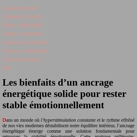
Cristaux et pierres
Énergies et bien-être
Rituels et spiritualité
Bijoux et accessoires
Guidance et ésotérisme
Voyance et médiumnité
Maison et ambiance
Blog
Les bienfaits d’un ancrage
énergétique solide pour rester
stable émotionnellement
Dans un monde où
l’hyperstimulation constante
et le rythme effréné
de nos vies modernes déstabilisent notre équilibre intérieur, l’ancrage
énergétique émerge comme une solution fondamentale pour
retrouver la stabilité émotionnelle. Cette pratique millénaire,