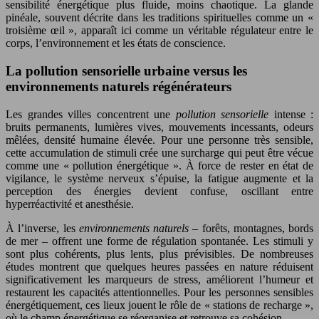
sensibilité énergétique plus fluide, moins chaotique. La glande
pinéale, souvent décrite dans les traditions spirituelles comme un «
troisième œil », apparaît ici comme un véritable régulateur entre le
corps, l’environnement et les états de conscience.
La pollution sensorielle urbaine versus les
environnements naturels régénérateurs
Les grandes villes concentrent une
pollution sensorielle
intense :
bruits permanents, lumières vives, mouvements incessants, odeurs
mêlées, densité humaine élevée. Pour une personne très sensible,
cette accumulation de stimuli crée une surcharge qui peut être vécue
comme une « pollution énergétique ». À force de rester en état de
vigilance, le système nerveux s’épuise, la fatigue augmente et la
perception des énergies devient confuse, oscillant entre
hyperréactivité et anesthésie.
À l’inverse, les
environnements naturels
– forêts, montagnes, bords
de mer – offrent une forme de régulation spontanée. Les stimuli y
sont plus cohérents, plus lents, plus prévisibles. De nombreuses
études montrent que quelques heures passées en nature réduisent
significativement les marqueurs de stress, améliorent l’humeur et
restaurent les capacités attentionnelles. Pour les personnes sensibles
énergétiquement, ces lieux jouent le rôle de « stations de recharge »,
où le champ énergétique se réorganise et retrouve sa cohésion.