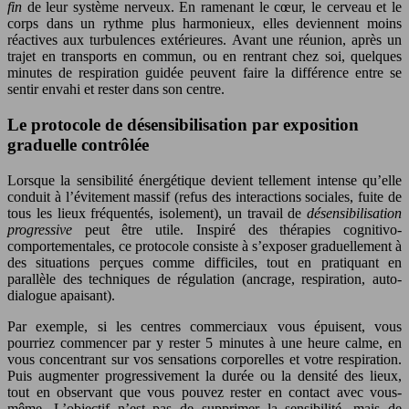
fin
de leur système nerveux. En ramenant le cœur, le cerveau et le
corps dans un rythme plus harmonieux, elles deviennent moins
réactives aux turbulences extérieures. Avant une réunion, après un
trajet en transports en commun, ou en rentrant chez soi, quelques
minutes de respiration guidée peuvent faire la différence entre se
sentir envahi et rester dans son centre.
Le protocole de désensibilisation par exposition
graduelle contrôlée
Lorsque la sensibilité énergétique devient tellement intense qu’elle
conduit à l’évitement massif (refus des interactions sociales, fuite de
tous les lieux fréquentés, isolement), un travail de
désensibilisation
progressive
peut être utile. Inspiré des thérapies cognitivo-
comportementales, ce protocole consiste à s’exposer graduellement à
des situations perçues comme difficiles, tout en pratiquant en
parallèle des techniques de régulation (ancrage, respiration, auto-
dialogue apaisant).
Par exemple, si les centres commerciaux vous épuisent, vous
pourriez commencer par y rester 5 minutes à une heure calme, en
vous concentrant sur vos sensations corporelles et votre respiration.
Puis augmenter progressivement la durée ou la densité des lieux,
tout en observant que vous pouvez rester en contact avec vous-
même. L’objectif n’est pas de supprimer la sensibilité, mais de