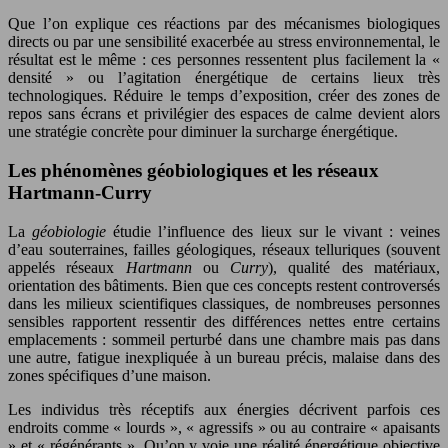
Que l’on explique ces réactions par des mécanismes biologiques
directs ou par une sensibilité exacerbée au stress environnemental, le
résultat est le même : ces personnes ressentent plus facilement la «
densité » ou l’agitation énergétique de certains lieux très
technologiques. Réduire le temps d’exposition, créer des zones de
repos sans écrans et privilégier des espaces de calme devient alors
une stratégie concrète pour diminuer la surcharge énergétique.
Les phénomènes géobiologiques et les réseaux
Hartmann-Curry
La
géobiologie
étudie l’influence des lieux sur le vivant : veines
d’eau souterraines, failles géologiques, réseaux telluriques (souvent
appelés réseaux
Hartmann
ou
Curry
), qualité des matériaux,
orientation des bâtiments. Bien que ces concepts restent controversés
dans les milieux scientifiques classiques, de nombreuses personnes
sensibles rapportent ressentir des différences nettes entre certains
emplacements : sommeil perturbé dans une chambre mais pas dans
une autre, fatigue inexpliquée à un bureau précis, malaise dans des
zones spécifiques d’une maison.
Les individus très réceptifs aux énergies décrivent parfois ces
endroits comme « lourds », « agressifs » ou au contraire « apaisants
» et « régénérants ». Qu’on y voie une réalité énergétique objective