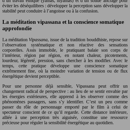
d’un travail éthique (yamas, niyamas) et d’un solide ancrage pour
éviter les déséquilibres : développer la perception sans développer la
stabilité peut conduire à l’angoisse ou à la confusion.
La méditation vipassana et la conscience somatique
approfondie
La méditation
Vipassana
, issue de la tradition bouddhiste, repose sur
l’observation systématique et non réactive des sensations
corporelles. Assis immobile, le pratiquant balaie son corps de
l’intérieur, région par région, en notant chaleur, picotements,
lourdeur, légèreté, pression, sans chercher à les modifier. Avec le
temps, cette pratique développe une conscience somatique
extrêmement fine, où la moindre variation de tension ou de flux
énergétique devient perceptible.
Pour une personne déjà sensible, Vipassana peut offrir un
changement radical de perspective : au lieu de se sentir envahie par
les énergies extérieures, elle apprend à les observer comme des
phénomènes passagers, sans s’y identifier. C’est un peu comme
passer du rôle de personnage emporté par le film à celui de
spectateur conscient de ce qu’il regarde. Cette distance intérieure,
alliée à une perception très aiguisée, constitue une ressource
précieuse pour réguler la sensibilité énergétique au quotidien.