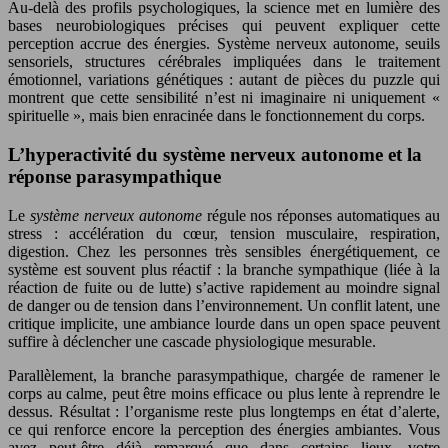
Au-delà des profils psychologiques, la science met en lumière des
bases neurobiologiques précises qui peuvent expliquer cette
perception accrue des énergies. Système nerveux autonome, seuils
sensoriels, structures cérébrales impliquées dans le traitement
émotionnel, variations génétiques : autant de pièces du puzzle qui
montrent que cette sensibilité n’est ni imaginaire ni uniquement «
spirituelle », mais bien enracinée dans le fonctionnement du corps.
L’hyperactivité du système nerveux autonome et la
réponse parasympathique
Le
système nerveux autonome
régule nos réponses automatiques au
stress : accélération du cœur, tension musculaire, respiration,
digestion. Chez les personnes très sensibles énergétiquement, ce
système est souvent plus réactif : la branche sympathique (liée à la
réaction de fuite ou de lutte) s’active rapidement au moindre signal
de danger ou de tension dans l’environnement. Un conflit latent, une
critique implicite, une ambiance lourde dans un open space peuvent
suffire à déclencher une cascade physiologique mesurable.
Parallèlement, la branche parasympathique, chargée de ramener le
corps au calme, peut être moins efficace ou plus lente à reprendre le
dessus. Résultat : l’organisme reste plus longtemps en état d’alerte,
ce qui renforce encore la perception des énergies ambiantes. Vous
avez peut-être déjà remarqué que dans certains lieux, votre