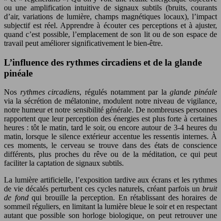
ou une amplification intuitive de signaux subtils (bruits, courants
d’air, variations de lumière, champs magnétiques locaux), l’impact
subjectif est réel. Apprendre à écouter ces perceptions et à ajuster,
quand c’est possible, l’emplacement de son lit ou de son espace de
travail peut améliorer significativement le bien-être.
L’influence des rythmes circadiens et de la glande
pinéale
Nos
rythmes circadiens
, régulés notamment par la
glande pinéale
via la sécrétion de mélatonine, modulent notre niveau de vigilance,
notre humeur et notre sensibilité générale. De nombreuses personnes
rapportent que leur perception des énergies est plus forte à certaines
heures : tôt le matin, tard le soir, ou encore autour de 3-4 heures du
matin, lorsque le silence extérieur accentue les ressentis internes. À
ces moments, le cerveau se trouve dans des états de conscience
différents, plus proches du rêve ou de la méditation, ce qui peut
faciliter la captation de signaux subtils.
La lumière artificielle, l’exposition tardive aux écrans et les rythmes
de vie décalés perturbent ces cycles naturels, créant parfois un
bruit
de fond
qui brouille la perception. En rétablissant des horaires de
sommeil réguliers, en limitant la lumière bleue le soir et en respectant
autant que possible son horloge biologique, on peut retrouver une