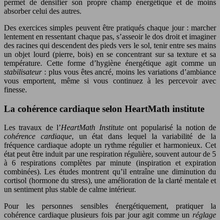
permet de densifier son propre champ énergétique et de moins
absorber celui des autres.
Des exercices simples peuvent être pratiqués chaque jour : marcher
lentement en ressentant chaque pas, s’asseoir le dos droit et imaginer
des racines qui descendent des pieds vers le sol, tenir entre ses mains
un objet lourd (pierre, bois) en se concentrant sur sa texture et sa
température. Cette forme d’hygiène énergétique agit comme un
stabilisateur
: plus vous êtes ancré, moins les variations d’ambiance
vous emportent, même si vous continuez à les percevoir avec
finesse.
La cohérence cardiaque selon HeartMath institute
Les travaux de l’
HeartMath Institute
ont popularisé la notion de
cohérence cardiaque
, un état dans lequel la variabilité de la
fréquence cardiaque adopte un rythme régulier et harmonieux. Cet
état peut être induit par une respiration régulière, souvent autour de 5
à 6 respirations complètes par minute (inspiration et expiration
combinées). Les études montrent qu’il entraîne une diminution du
cortisol (hormone du stress), une amélioration de la clarté mentale et
un sentiment plus stable de calme intérieur.
Pour les personnes sensibles énergétiquement, pratiquer la
cohérence cardiaque plusieurs fois par jour agit comme un
réglage