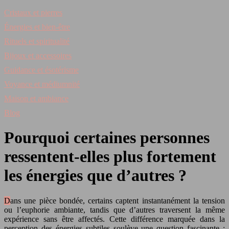
Cristaux et pierres
Énergies et bien-être
Rituels et spiritualité
Bijoux et accessoires
Guidance et ésotérisme
Voyance et médiumnité
Maison et ambiance
Blog
Pourquoi certaines personnes
ressentent-elles plus fortement
les énergies que d’autres ?
Dans une pièce bondée, certains captent instantanément la tension
ou l’euphorie ambiante, tandis que d’autres traversent la même
expérience sans être affectés. Cette différence marquée dans la
perception des énergies subtiles soulève une question fascinante :