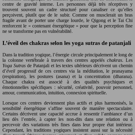
centre de gravité interne. Les personnes déjà très réceptives y
trouvent souvent un cadre structuré pour canaliser ce qu’elles
perçoivent, plutôt que de le subir. Comme on musclerait un bras
fragile avant de porter une charge lourde, le Qigong et le Tai Chi
renforcent le « contenant énergétique » pour que la perception fine
ne se transforme pas en vulnérabilité.
L’éveil des chakras selon les yoga sutras de patanjali
Dans la tradition yogique, l’énergie circule principalement le long de
la colonne vertébrale à travers des centres appelés
chakras
. Les
Yoga Sutras
de Patanjali et les textes ultérieurs décrivent un chemin
d’
éveil
progressif de ces centres via la méditation, le pranayama
(respiration), les postures (asana) et la concentration (dharana).
Chaque chakra est associé à des qualités psychiques et
émotionnelles spécifiques : sécurité, créativité, pouvoir personnel,
amour, communication, intuition, connexion spirituelle.
Lorsque ces centres deviennent plus actifs et plus harmonisés, la
sensibilité énergétique s’affine souvent de manière spectaculaire.
Certains décrivent une capacité accrue à ressentir l’ambiance d’un
lieu dès l’entrée, à capter les non-dits dans une relation ou à
percevoir des variations très fines dans leur propre état intérieur.
Cependant, les traditions yogiques insistent aussi sur la nécessité