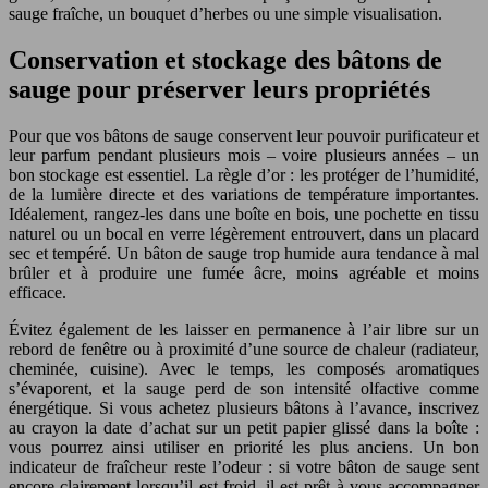
sauge fraîche, un bouquet d’herbes ou une simple visualisation.
Conservation et stockage des bâtons de
sauge pour préserver leurs propriétés
Pour que vos bâtons de sauge conservent leur pouvoir purificateur et
leur parfum pendant plusieurs mois – voire plusieurs années – un
bon stockage est essentiel. La règle d’or : les protéger de l’humidité,
de la lumière directe et des variations de température importantes.
Idéalement, rangez-les dans une boîte en bois, une pochette en tissu
naturel ou un bocal en verre légèrement entrouvert, dans un placard
sec et tempéré. Un bâton de sauge trop humide aura tendance à mal
brûler et à produire une fumée âcre, moins agréable et moins
efficace.
Évitez également de les laisser en permanence à l’air libre sur un
rebord de fenêtre ou à proximité d’une source de chaleur (radiateur,
cheminée, cuisine). Avec le temps, les composés aromatiques
s’évaporent, et la sauge perd de son intensité olfactive comme
énergétique. Si vous achetez plusieurs bâtons à l’avance, inscrivez
au crayon la date d’achat sur un petit papier glissé dans la boîte :
vous pourrez ainsi utiliser en priorité les plus anciens. Un bon
indicateur de fraîcheur reste l’odeur : si votre bâton de sauge sent
encore clairement lorsqu’il est froid, il est prêt à vous accompagner