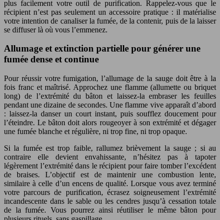
plus facilement votre outil de purification. Rappelez-vous que le
récipient n’est pas seulement un accessoire pratique : il matérialise
votre intention de canaliser la fumée, de la contenir, puis de la laisser
se diffuser là où vous l’emmenez.
Allumage et extinction partielle pour générer une
fumée dense et continue
Pour réussir votre fumigation, l’allumage de la sauge doit être à la
fois franc et maîtrisé. Approchez une flamme (allumette ou briquet
long) de l’extrémité du bâton et laissez-la embraser les feuilles
pendant une dizaine de secondes. Une flamme vive apparaît d’abord
: laissez-la danser un court instant, puis soufflez doucement pour
l’éteindre. Le bâton doit alors rougeoyer à son extrémité et dégager
une fumée blanche et régulière, ni trop fine, ni trop opaque.
Si la fumée est trop faible, rallumez brièvement la sauge ; si au
contraire elle devient envahissante, n’hésitez pas à tapoter
légèrement l’extrémité dans le récipient pour faire tomber l’excédent
de braises. L’objectif est de maintenir une combustion lente,
similaire à celle d’un encens de qualité. Lorsque vous avez terminé
votre parcours de purification, écrasez soigneusement l’extrémité
incandescente dans le sable ou les cendres jusqu’à cessation totale
de la fumée. Vous pourrez ainsi réutiliser le même bâton pour
plusieurs rituels, sans gaspillage.