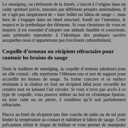
Le
smudging
, ou cérémonie de la fumée, s’inscrit à l’origine dans un
cadre spirituel précis, transmis par différents peuples amérindiens. Il
ne s’agit pas simplement de « faire brûler un bâton de sauge », mais
bien de s’engager dans un rituel structuré, fondé sur l’intention, le
respect et la symbolique des éléments. Si vous choisissez de vous en
inspirer, il est essentiel d’adopter une attitude humble et consciente,
sans prétendre reproduire à l’identique des pratiques sacrées
auxquelles nous n’appartenons pas forcément culturellement.
Coquille d’ormeau ou récipient réfractaire pour
contenir les braises de sauge
Dans la tradition de smudging, la coquille d’ormeau (abalone) joue
un rôle central : elle représente l’élément
eau
et sert de support pour
accueillir les braises de sauge. Sa forme concave et sa surface
résistante à la chaleur en font un récipient idéal pour recueillir les
cendres tout en laissant l’air circuler. Si vous n’avez pas accès à ce
type de coquille, vous pouvez utiliser un bol en céramique épaisse,
en terre cuite ou en pierre, à condition qu’il soit parfaitement
réfractaire.
Placez au fond du récipient une fine couche de sable ou de sel pour
limiter la température au contact et stabiliser le bâton de sauge. Cette
précaution réduit le risque de brûlure et vous permet de manipuler