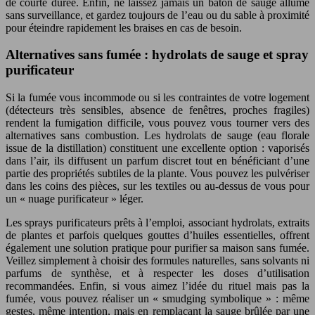
de courte durée. Enfin, ne laissez jamais un bâton de sauge allumé
sans surveillance, et gardez toujours de l’eau ou du sable à proximité
pour éteindre rapidement les braises en cas de besoin.
Alternatives sans fumée : hydrolats de sauge et spray
purificateur
Si la fumée vous incommode ou si les contraintes de votre logement
(détecteurs très sensibles, absence de fenêtres, proches fragiles)
rendent la fumigation difficile, vous pouvez vous tourner vers des
alternatives sans combustion. Les hydrolats de sauge (eau florale
issue de la distillation) constituent une excellente option : vaporisés
dans l’air, ils diffusent un parfum discret tout en bénéficiant d’une
partie des propriétés subtiles de la plante. Vous pouvez les pulvériser
dans les coins des pièces, sur les textiles ou au-dessus de vous pour
un « nuage purificateur » léger.
Les sprays purificateurs prêts à l’emploi, associant hydrolats, extraits
de plantes et parfois quelques gouttes d’huiles essentielles, offrent
également une solution pratique pour purifier sa maison sans fumée.
Veillez simplement à choisir des formules naturelles, sans solvants ni
parfums de synthèse, et à respecter les doses d’utilisation
recommandées. Enfin, si vous aimez l’idée du rituel mais pas la
fumée, vous pouvez réaliser un « smudging symbolique » : même
gestes, même intention, mais en remplaçant la sauge brûlée par une