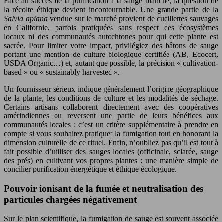
Face au succès de la purification à la sauge blanche, la question de
la récolte éthique devient incontournable. Une grande partie de la
Salvia apiana
vendue sur le marché provient de cueillettes sauvages
en Californie, parfois pratiquées sans respect des écosystèmes
locaux ni des communautés autochtones pour qui cette plante est
sacrée. Pour limiter votre impact, privilégiez des bâtons de sauge
portant une mention de culture biologique certifiée (AB, Ecocert,
USDA Organic…) et, autant que possible, la précision « cultivation-
based » ou « sustainably harvested ».
Un fournisseur sérieux indique généralement l’origine géographique
de la plante, les conditions de culture et les modalités de séchage.
Certains artisans collaborent directement avec des coopératives
amérindiennes ou reversent une partie de leurs bénéfices aux
communautés locales : c’est un critère supplémentaire à prendre en
compte si vous souhaitez pratiquer la fumigation tout en honorant la
dimension culturelle de ce rituel. Enfin, n’oubliez pas qu’il est tout à
fait possible d’utiliser des sauges locales (officinale, sclarée, sauge
des prés) en cultivant vos propres plantes : une manière simple de
concilier purification énergétique et éthique écologique.
Pouvoir ionisant de la fumée et neutralisation des
particules chargées négativement
Sur le plan scientifique, la fumigation de sauge est souvent associée