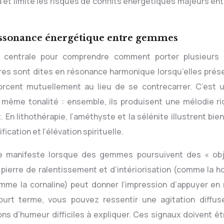
na et limite les risques de conflits énergétiques majeurs en
ssonance énergétique entre gemmes
 centrale pour comprendre comment porter plusieurs 
res sont dites en résonance harmonique lorsqu’elles prés
orcent mutuellement au lieu de se contrecarrer. C’est 
ême tonalité : ensemble, ils produisent une mélodie ri
En lithothérapie, l’améthyste et la sélénite illustrent bie
ication et l’élévation spirituelle.
 se manifeste lorsque des gemmes poursuivent des « obj
 pierre de ralentissement et d’intériorisation (comme la h
mme la cornaline) peut donner l’impression d’appuyer e
court terme, vous pouvez ressentir une agitation diffus
ons d’humeur difficiles à expliquer. Ces signaux doivent êt