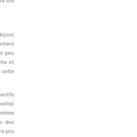
tre vos
bijoux
entent
un peu
che et
n cette
ectifs
owlite)
n même
e, des
re pris