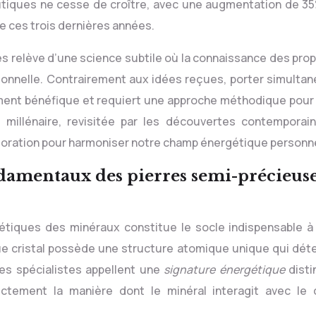
utiques ne cesse de croître, avec une augmentation de 3
 ces trois dernières années.
les relève d’une science subtile où la connaissance des pro
ersonnelle. Contrairement aux idées reçues, porter simulta
ment bénéfique et requiert une approche méthodique pour 
e millénaire, revisitée par les découvertes contemporai
xploration pour harmoniser notre champ énergétique personne
damentaux des pierres semi-précieuse
iques des minéraux constitue le socle indispensable à
que cristal possède une structure atomique unique qui dét
les spécialistes appellent une
signature énergétique
disti
rectement la manière dont le minéral interagit avec le