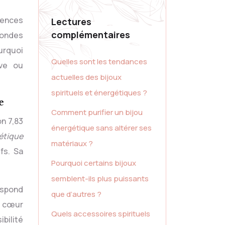
uences
Lectures
complémentaires
 ondes
urquoi
Quelles sont les tendances
ive ou
actuelles des bijoux
spirituels et énergétiques ?
e
Comment purifier un bijou
on 7,83
énergétique sans altérer ses
étique
matériaux ?
fs. Sa
Pourquoi certains bijoux
semblent-ils plus puissants
respond
que d’autres ?
a cœur
Quels accessoires spirituels
bilité