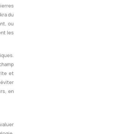
ierres
kra du
nt, ou
nt les
tiques.
 champ
ite et
éviter
rs, en
évaluer
alogie,