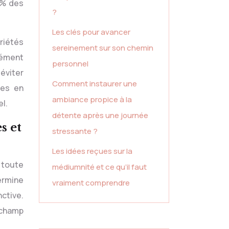
5% des
?
Les clés pour avancer
priétés
sereinement sur son chemin
nément
personnel
éviter
Comment instaurer une
nes en
ambiance propice à la
l.
détente après une journée
s et
stressante ?
Les idées reçues sur la
 toute
médiumnité et ce qu’il faut
ermine
vraiment comprendre
nctive.
 champ