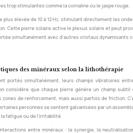
rres trop stimulantes comme la cornaline ou le jaspe rouge.
nce plus élevée de 10 à 12 Hz, stimulant directement les ond
ion. Cette pierre solaire active le plexus solaire et peut pr
 portée simultanément avec d’autres cristaux dynamisants
tiques des minéraux selon la lithothérapie
nt portés simultanément, leurs champs vibratoires entr
, on considère que chaque pierre génère un champ subtil 
zones de renforcement, mais aussi parfois de friction. C’
certaines personnes se sentent galvanisées par un assembl
 fatigue ou de l’irritabilité.
teractions entre minéraux : la synergie, la neutralisation