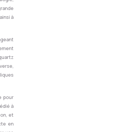
grande
ainsi à
tageant
lement
 quartz
verse,
liques
e pour
édié à
ion, et
cte en