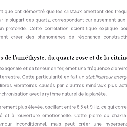
ntique ont démontré que les cristaux émettent des fréq
ur la plupart des quartz, correspondant curieusement aux
on profonde. Cette corrélation scientifique explique po
uvent créer des phénomènes de résonance construct
 de l’améthyste, du quartz rose et de la citrin
hexagonale et sa teneur en fer, émet une fréquence d’envir
errestre. Cette particularité en fait un
stabilisateur énerg
libres vibratoires causés par d’autres minéraux plus acti
chronisation avec le rythme naturel de la planète.
ement plus élevée, oscillant entre 8,5 et 9 Hz, ce qui cor
é et à l’ouverture émotionnelle. Cette pierre du chakr
mour inconditionnel, mais peut créer une hypersensi