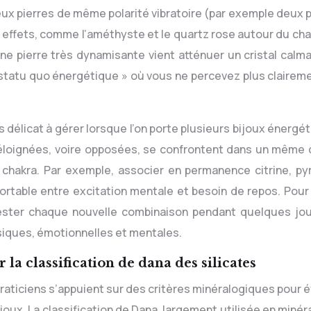
eux pierres de même polarité vibratoire (par exemple deux p
effets, comme l’améthyste et le quartz rose autour du cha
ne pierre très dynamisante vient atténuer un cristal calma
statu quo énergétique » où vous ne percevez plus claireme
 délicat à gérer lorsque l’on porte plusieurs bijoux énergé
 éloignées, voire opposées, se confrontent dans un même
chakra. Par exemple, associer en permanence citrine, pyr
fortable entre excitation mentale et besoin de repos. Pour 
ester chaque nouvelle combinaison pendant quelques jou
iques, émotionnelles et mentales.
 la classification de dana des silicates
praticiens s’appuient sur des critères minéralogiques pour 
bijoux. La classification de Dana, largement utilisée en minér