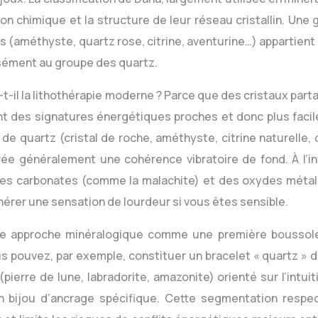
on chimique et la structure de leur réseau cristallin. Une 
s (améthyste, quartz rose, citrine, aventurine…) appartient 
cisément au groupe des quartz.
t-il la lithothérapie moderne ? Parce que des cristaux par
ent des signatures énergétiques proches et donc plus faci
de quartz (cristal de roche, améthyste, citrine naturelle,
e généralement une cohérence vibratoire de fond. À l’in
 des carbonates (comme la malachite) et des oxydes métal
érer une sensation de lourdeur si vous êtes sensible.
tte approche minéralogique comme une première boussol
 pouvez, par exemple, constituer un bracelet « quartz » d
(pierre de lune, labradorite, amazonite) orienté sur l’intuit
n bijou d’ancrage spécifique. Cette segmentation respe