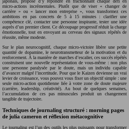
japonais, propose d’y répondre en fractionnant chaque défi en
micro-actions incrémentales. Plutôt que de viser « changer de
carrière » ou « lancer mon entreprise », vous transformez ces
ambitions en pas concrets de 5 à 15 minutes : clarifier une
compétence clé, contacter une personne inspirante, tester une idée
auprès d’un premier client. Ce découpage progressif réduit la charge
émotionnelle, tout en envoyant au cerveau des signaux répétés de
réussite, même modeste.
Sur le plan neurocognitif, chaque micro-victoire libère une petite
quantité de dopamine, le neurotransmetteur de la motivation et du
renforcement. À la manière de marches d’escalier, ces succès répétés
construisent une nouvelle représentation de vous-même : non plus
une personne paralysée par le doute, mais un individu capable
d’avancer malgré l’incertitude. Pour que le Kaizen devienne un vrai
levier de croissance, vous pouvez vous fixer un objectif simple : une
seule micro-action quotidienne liée à votre zone de doute majeure
(carrière, leadership, créativité). Au bout de quelques semaines,
l’accumulation de ces pas minuscules produit un changement
tangible de trajectoire.
Techniques de journaling structuré : morning pages
de julia cameron et réflexion métacognitive
Le journaling est l’un des outils les plus puissants pour transformer