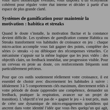
votre suivi biométrique éventuel, vous disposez d’un écosystème
cohérent pour réguler votre état interne et décider à partir d’un
espace de plus grande clarté.
Systèmes de gamification pour maintenir la
motivation : habitica et streaks
Quand le doute s’installe, la motivation fluctue et la constance
devient difficile. Les systèmes de
gamification
comme Habitica ou
Streaks transforment vos habitudes de croissance en jeu : chaque
micro-action accomplie vous fait gagner des points, compléter des
séries (« streaks ») ou débloquer des récompenses virtuelles. Ce
mécanisme s’appuie sur la même logique que les jeux vidéo : des
objectifs clairs, un feedback immédiat, une progression visible. Pour
un cerveau en proie au doute, ces renforcements fréquents sont
particulièrement précieux.
Pour que ces outils soutiennent réellement votre croissance, il est
essentiel de choisir avec discernement les habitudes à suivre :
idéalement 3 à 5 comportements clés maximum, directement reliés à
votre période de doute (apprendre une compétence, demander un
feedback, pratiquer la respiration, avancer sur un projet de
transition). L’objectif n’est pas de « gagner le jeu » à tout prix, mais
de créer une dynamique de micro-engagements quotidiens qui
ancrent dans votre identité l’idée que vous êtes quelqu’un qui agit,