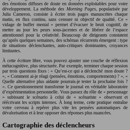
des émotions diffuses de doute en données exploitables pour votre
développement. La méthode des
Morning Pages
, popularisée par
Julia Cameron, consiste à écrire trois pages manuscrites chaque
matin, en flux continu, sans censure ni objectif de qualité. Ce «
vidage de buffer mental » permet d’évacuer le bruit cognitif, de
mettre au jour les peurs sous-jacentes et de libérer de l’espace
attentionnel pour la créativité. Beaucoup de dirigeants constatent
qu’après quelques semaines, des schémas récurrents émergent : type
de situations déclenchantes, auto-critiques dominantes, croyances
limitantes.
À cette écriture libre, vous pouvez ajouter une couche de réflexion
métacognitive, plus structurée. Par exemple, terminer chaque session
par trois questions fixes : « Qu’est-ce qui a déclenché mon doute ?
», « Comment ai-je réagi (pensées, émotions, comportements) ? », «
Quelle alternative plus aidante pourrais-je tester la prochaine fois ?
». Ce questionnement transforme le journal en véritable laboratoire
d’expérimentation personnelle. Vous passez du rôle de « personnage
» subissant le scénario à celui de « scénariste » observant et
réécrivant les scripts internes. À long terme, cette pratique entraîne
votre cerveau à repérer plus vite les pensées automatiques de
dévalorisation et à leur opposer des réponses plus nuancées.
Cartographie des déclencheurs