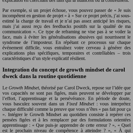
explication en cherchant des faits qui la nuancent ou la contredisent.
Par exemple, si un projet échoue, vous pouvez passer de « Je suis
incompétent en gestion de projet » à « Sur ce projet précis, j’ai sous-
estimé la charge de travail et je n’ai pas assez anticipé les risques,
mais j’ai aussi reçu des feedbacks positifs sur la qualité de ma
communication ». Ce type de reframing ne vise pas à se voiler la
face, mais à éviter les généralisations abusives qui nourrissent le
syndrome de l’imposteur. En répétant ce processus sur chaque
événement difficile, vous entraînez votre cerveau à générer des
explications plus spécifiques, temporaires et contrôlables – trois
caractéristiques d’un style explicatif résilient.
Integration du concept de growth mindset de carol
dweck dans la routine quotidienne
Le
Growth Mindset
, théorisé par Carol Dweck, repose sur l’idée que
vos capacités ne sont pas figées, mais peuvent se développer par
l’effort, l’apprentissage et la persévérance. En période de doute,
vous basculez souvent dans un
Fixed Mindset
: vous interprétez
chaque difficulté comme la preuve que vous n’êtes « pas fait pour ça
». Intégrer le Growth Mindset au quotidien consiste à repérer ces
pensées figées et à les remplacer par des formulations orientées
apprentissage : « Que puis-je apprendre de cette erreur ? », « Quel
est le prochain niveau de compétence à atteindre ? », « À qui