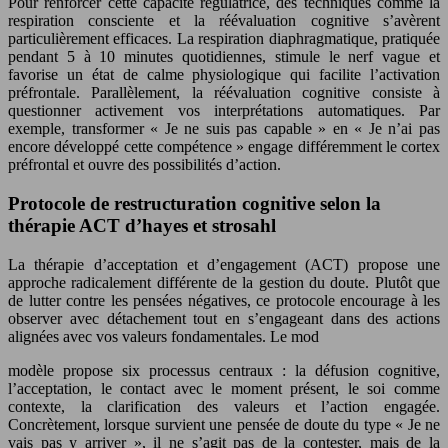
Pour renforcer cette capacité régulatrice, des techniques comme la
respiration consciente et la réévaluation cognitive s’avèrent
particulièrement efficaces. La respiration diaphragmatique, pratiquée
pendant 5 à 10 minutes quotidiennes, stimule le nerf vague et
favorise un état de calme physiologique qui facilite l’activation
préfrontale. Parallèlement, la réévaluation cognitive consiste à
questionner activement vos interprétations automatiques. Par
exemple, transformer « Je ne suis pas capable » en « Je n’ai pas
encore développé cette compétence » engage différemment le cortex
préfrontal et ouvre des possibilités d’action.
Protocole de restructuration cognitive selon la
thérapie ACT d’hayes et strosahl
La thérapie d’acceptation et d’engagement (ACT) propose une
approche radicalement différente de la gestion du doute. Plutôt que
de lutter contre les pensées négatives, ce protocole encourage à les
observer avec détachement tout en s’engageant dans des actions
alignées avec vos valeurs fondamentales. Le mod
modèle propose six processus centraux : la défusion cognitive,
l’acceptation, le contact avec le moment présent, le soi comme
contexte, la clarification des valeurs et l’action engagée.
Concrètement, lorsque survient une pensée de doute du type « Je ne
vais pas y arriver », il ne s’agit pas de la contester, mais de la