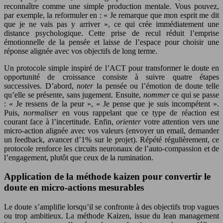
reconnaître comme une simple production mentale. Vous pouvez,
par exemple, la reformuler en : « Je remarque que mon esprit me dit
que je ne vais pas y arriver », ce qui crée immédiatement une
distance psychologique. Cette prise de recul réduit l’emprise
émotionnelle de la pensée et laisse de l’espace pour choisir une
réponse alignée avec vos objectifs de long terme.
Un protocole simple inspiré de l’ACT pour transformer le doute en
opportunité de croissance consiste à suivre quatre étapes
successives. D’abord,
noter
la pensée ou l’émotion de doute telle
qu’elle se présente, sans jugement. Ensuite,
nommer
ce qui se passe
: « Je ressens de la peur », « Je pense que je suis incompétent ».
Puis,
normaliser
en vous rappelant que ce type de réaction est
courant face à l’incertitude. Enfin,
orienter
votre attention vers une
micro-action alignée avec vos valeurs (envoyer un email, demander
un feedback, avancer d’1% sur le projet). Répété régulièrement, ce
protocole renforce les circuits neuronaux de l’auto-compassion et de
l’engagement, plutôt que ceux de la rumination.
Application de la méthode kaizen pour convertir le
doute en micro-actions mesurables
Le doute s’amplifie lorsqu’il se confronte à des objectifs trop vagues
ou trop ambitieux. La méthode Kaizen, issue du lean management