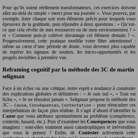
Pour qu’ils soient réellement transformateurs, ces exercices doivent
aller au-delà du simple « merci pour ma journée ». Vous pouvez, par
exemple, lister chaque soir trois éléments précis pour lesquels vous
éprouvez de la gratitude, puis répondre à deux questions : « Qu’est-
ce que cela révèle de mes ressources ou de mon environnement ? »
et « Comment puis-je cultiver davantage cet élément demain ? ».
Progressivement, cette pratique modifie votre filtre attentionnel :
même au cœur d’une période de doute, vous devenez plus capable
de repérer les signaux de soutien, les micro-opportunités et les
progrès invisibles à première vue.
Reframing cognitif par la méthode des 3C de martin
seligman
Face à un échec ou une critique, notre esprit a tendance à construire
des explications globales et définitives : « Je suis nul », « Tout est
fichu », « Je ne réussirai jamais ». Seligman propose la méthode des
3C
–
,
,
– pour réencadrer ces
Cause
Conséquences
Contestation
interprétations de façon plus réaliste. Il s’agit d’abord d’identifier la
Cause
que vous attribuez spontanément au problème (compétence,
contexte, hasard, etc.). Puis d’examiner les
Conséquences
que vous
imaginez : sont-elles vraiment aussi catastrophiques et irréversibles
que vous le pensez ? Enfin, de
Contester
activement cette