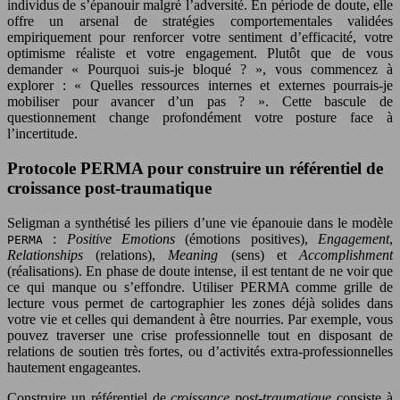
individus de s’épanouir malgré l’adversité. En période de doute, elle
offre un arsenal de stratégies comportementales validées
empiriquement pour renforcer votre sentiment d’efficacité, votre
optimisme réaliste et votre engagement. Plutôt que de vous
demander « Pourquoi suis-je bloqué ? », vous commencez à
explorer : « Quelles ressources internes et externes pourrais-je
mobiliser pour avancer d’un pas ? ». Cette bascule de
questionnement change profondément votre posture face à
l’incertitude.
Protocole PERMA pour construire un référentiel de
croissance post-traumatique
Seligman a synthétisé les piliers d’une vie épanouie dans le modèle
:
Positive Emotions
(émotions positives),
Engagement
,
PERMA
Relationships
(relations),
Meaning
(sens) et
Accomplishment
(réalisations). En phase de doute intense, il est tentant de ne voir que
ce qui manque ou s’effondre. Utiliser PERMA comme grille de
lecture vous permet de cartographier les zones déjà solides dans
votre vie et celles qui demandent à être nourries. Par exemple, vous
pouvez traverser une crise professionnelle tout en disposant de
relations de soutien très fortes, ou d’activités extra-professionnelles
hautement engageantes.
Construire un référentiel de
croissance post-traumatique
consiste à