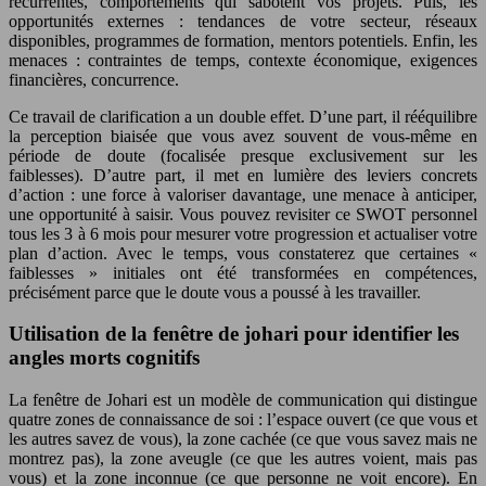
récurrentes, comportements qui sabotent vos projets. Puis, les
opportunités externes : tendances de votre secteur, réseaux
disponibles, programmes de formation, mentors potentiels. Enfin, les
menaces : contraintes de temps, contexte économique, exigences
financières, concurrence.
Ce travail de clarification a un double effet. D’une part, il rééquilibre
la perception biaisée que vous avez souvent de vous-même en
période de doute (focalisée presque exclusivement sur les
faiblesses). D’autre part, il met en lumière des leviers concrets
d’action : une force à valoriser davantage, une menace à anticiper,
une opportunité à saisir. Vous pouvez revisiter ce SWOT personnel
tous les 3 à 6 mois pour mesurer votre progression et actualiser votre
plan d’action. Avec le temps, vous constaterez que certaines «
faiblesses » initiales ont été transformées en compétences,
précisément parce que le doute vous a poussé à les travailler.
Utilisation de la fenêtre de johari pour identifier les
angles morts cognitifs
La fenêtre de Johari est un modèle de communication qui distingue
quatre zones de connaissance de soi : l’espace ouvert (ce que vous et
les autres savez de vous), la zone cachée (ce que vous savez mais ne
montrez pas), la zone aveugle (ce que les autres voient, mais pas
vous) et la zone inconnue (ce que personne ne voit encore). En