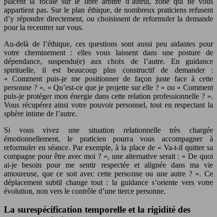
placent la focale sur le libre arbitre d’autrui, zone qui ne vous
appartient pas. Sur le plan éthique, de nombreux praticiens refusent
d’y répondre directement, ou choisissent de reformuler la demande
pour la recentrer sur vous.
Au-delà de l’éthique, ces questions sont aussi peu aidantes pour
votre cheminement : elles vous laissent dans une posture de
dépendance, suspendu(e) aux choix de l’autre. En guidance
spirituelle, il est beaucoup plus constructif de demander :
« Comment puis-je me positionner de façon juste face à cette
personne ? », « Qu’est-ce que je projette sur elle ? » ou « Comment
puis-je protéger mon énergie dans cette relation professionnelle ? ».
Vous récupérez ainsi votre pouvoir personnel, tout en respectant la
sphère intime de l’autre.
Si vous vivez une situation relationnelle très chargée
émotionnellement, le praticien pourra vous accompagner à
reformuler en séance. Par exemple, à la place de « Va-t-il quitter sa
compagne pour être avec moi ? », une alternative serait : « De quoi
ai-je besoin pour me sentir respectée et alignée dans ma vie
amoureuse, que ce soit avec cette personne ou une autre ? ». Ce
déplacement subtil change tout : la guidance s’oriente vers votre
évolution, non vers le contrôle d’une tierce personne.
La surespécification temporelle et la rigidité des