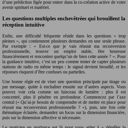
d’une prédiction figée pour entrer dans la co-création active de votre
avenir spirituel et matériel.
Les questions multiples enchevêtrées qui brouillent la
réception intuitive
Enfin, une difficulté fréquente réside dans les questions « trop
pleines », qui contiennent plusieurs demandes en une seule phrase.
Par exemple : « Est-ce que je vais réussir ma reconversion
professionnelle, trouver un emploi stable, être heureuse
financièrement et rencontrer quelqu’un de bien cette année ? ». Pour
la guidance intuitive, c’est un peu comme tenter de capter plusieurs
stations de radio en même temps : le signal devient brouillé, et les
réponses risquent d’être confuses ou partielles.
Une bonne règle est de viser une question principale par tirage ou
par message, quitte à enchaîner ensuite sur d’autres aspects. Vous
pouvez voir cela comme un faisceau de lumière : plus il est
concentré, plus il pénètre en profondeur. Commencez par l’axe
central (« Qu’ai-je besoin de comprendre et de mettre en place pour
réussir ma reconversion professionnelle ? »), puis, une fois cette
thématique éclairée, demandez un focus sur la dimension financière,
puis sur la dimension affective si nécessaire.
Le praticien en guidance est là pour vous aider à « démêler la