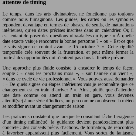
attentes de timing
Le temps, dans les arts divinatoires, ne fonctionne pas toujours
comme nous l’imaginons. Les guides, les cartes ou les symboles
répondent davantage en termes de phases, de seuils, de maturations
intérieures, qu’en dates précises inscrites dans un calendrier. Or, il
est tentant de poser des questions ultra-datées du type : « À quelle
date exacte vais-je rencontrer la bonne personne ? » ou « Est-ce que
je vais signer ce contrat avant le 15 octobre ? ». Cette rigidité
temporelle crée souvent de la frustration, et peut même fermer la
porte à des opportunités qui n’entrent pas dans la fenêtre prévue.
Une approche plus fluide consiste à encadrer le temps de façon
souple : « dans les prochains mois », « sur l’année qui vient »,
« dans ce cycle de vie professionnel ». Vous pouvez aussi demander
: « De quels signes ou étapes intérieures vais-je reconnaître que ce
changement est en train d’arriver ? ». Ainsi, plutôt que d’attendre
une date comme on attend un train en gare, vous devenez
attentif(ve) à une série d’indices, un peu comme on observe la météo
se modifier avant un changement de saison.
Les praticiens constatent que lorsque le consultant lâche l’exigence
d’un timing millimétré, la guidance devient paradoxalement plus
concrète : des conseils précis d’actions, de formation, de rencontres
à favoriser apparaissent plus facilement. Vous sortez du fantasme