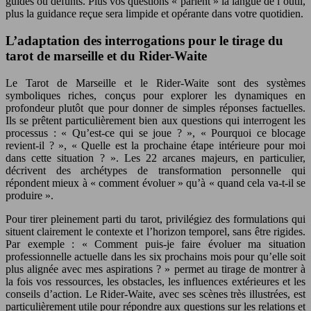
guides ou défunts. Plus vos questions « parlent » la langue de l’outil,
plus la guidance reçue sera limpide et opérante dans votre quotidien.
L’adaptation des interrogations pour le tirage du
tarot de marseille et du Rider-Waite
Le Tarot de Marseille et le Rider-Waite sont des systèmes
symboliques riches, conçus pour explorer les dynamiques en
profondeur plutôt que pour donner de simples réponses factuelles.
Ils se prêtent particulièrement bien aux questions qui interrogent les
processus : « Qu’est-ce qui se joue ? », « Pourquoi ce blocage
revient-il ? », « Quelle est la prochaine étape intérieure pour moi
dans cette situation ? ». Les 22 arcanes majeurs, en particulier,
décrivent des archétypes de transformation personnelle qui
répondent mieux à « comment évoluer » qu’à « quand cela va-t-il se
produire ».
Pour tirer pleinement parti du tarot, privilégiez des formulations qui
situent clairement le contexte et l’horizon temporel, sans être rigides.
Par exemple : « Comment puis-je faire évoluer ma situation
professionnelle actuelle dans les six prochains mois pour qu’elle soit
plus alignée avec mes aspirations ? » permet au tirage de montrer à
la fois vos ressources, les obstacles, les influences extérieures et les
conseils d’action. Le Rider-Waite, avec ses scènes très illustrées, est
particulièrement utile pour répondre aux questions sur les relations et