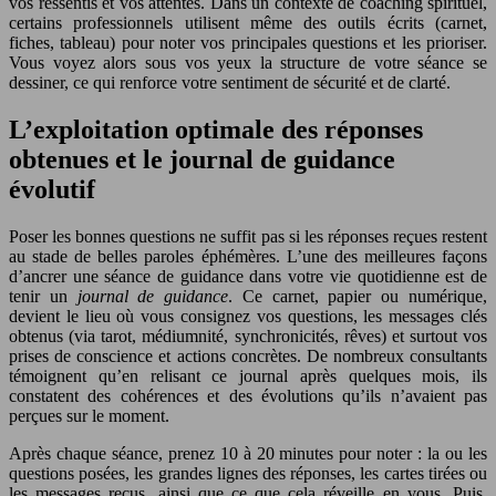
vos ressentis et vos attentes. Dans un contexte de coaching spirituel,
certains professionnels utilisent même des outils écrits (carnet,
fiches, tableau) pour noter vos principales questions et les prioriser.
Vous voyez alors sous vos yeux la structure de votre séance se
dessiner, ce qui renforce votre sentiment de sécurité et de clarté.
L’exploitation optimale des réponses
obtenues et le journal de guidance
évolutif
Poser les bonnes questions ne suffit pas si les réponses reçues restent
au stade de belles paroles éphémères. L’une des meilleures façons
d’ancrer une séance de guidance dans votre vie quotidienne est de
tenir un
journal de guidance
. Ce carnet, papier ou numérique,
devient le lieu où vous consignez vos questions, les messages clés
obtenus (via tarot, médiumnité, synchronicités, rêves) et surtout vos
prises de conscience et actions concrètes. De nombreux consultants
témoignent qu’en relisant ce journal après quelques mois, ils
constatent des cohérences et des évolutions qu’ils n’avaient pas
perçues sur le moment.
Après chaque séance, prenez 10 à 20 minutes pour noter : la ou les
questions posées, les grandes lignes des réponses, les cartes tirées ou
les messages reçus, ainsi que ce que cela réveille en vous. Puis,