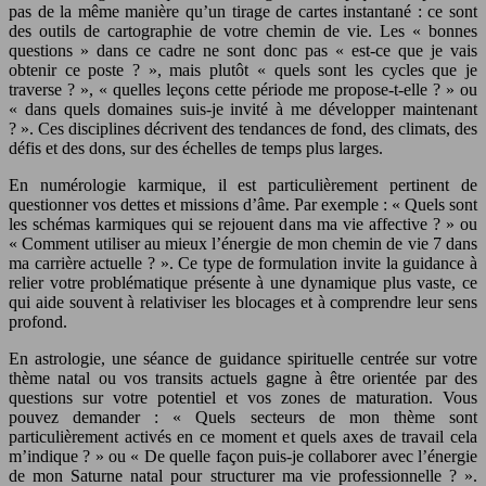
pas de la même manière qu’un tirage de cartes instantané : ce sont
des outils de cartographie de votre chemin de vie. Les « bonnes
questions » dans ce cadre ne sont donc pas « est-ce que je vais
obtenir ce poste ? », mais plutôt « quels sont les cycles que je
traverse ? », « quelles leçons cette période me propose-t-elle ? » ou
« dans quels domaines suis-je invité à me développer maintenant
? ». Ces disciplines décrivent des tendances de fond, des climats, des
défis et des dons, sur des échelles de temps plus larges.
En numérologie karmique, il est particulièrement pertinent de
questionner vos dettes et missions d’âme. Par exemple : « Quels sont
les schémas karmiques qui se rejouent dans ma vie affective ? » ou
« Comment utiliser au mieux l’énergie de mon chemin de vie 7 dans
ma carrière actuelle ? ». Ce type de formulation invite la guidance à
relier votre problématique présente à une dynamique plus vaste, ce
qui aide souvent à relativiser les blocages et à comprendre leur sens
profond.
En astrologie, une séance de guidance spirituelle centrée sur votre
thème natal ou vos transits actuels gagne à être orientée par des
questions sur votre potentiel et vos zones de maturation. Vous
pouvez demander : « Quels secteurs de mon thème sont
particulièrement activés en ce moment et quels axes de travail cela
m’indique ? » ou « De quelle façon puis-je collaborer avec l’énergie
de mon Saturne natal pour structurer ma vie professionnelle ? ».